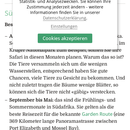
Statistik- und Analysezwecken. Sie können Ihre
Zustimmung jederzeit ändern - weitere
Südafrika
Informationen finden Sie in unserer
Datenschutzerklärung
.
Beste Reisezeit für Safari?
Einstellungen
April bis September:
Trockenmonate in Südafrika.
Cookies akzeptieren
Sofern Sie die meisten Wildtiere sehen möchten, im
Krüger Nationalpark zum Beispiel, sollten Sie Ihre
Safari in diesen Monaten planen. Warum das so ist?
Die Tiere versammeln sich um die wenigen
Wasserstellen, entsprechend haben Sie gute
Chancen, viele Tiere zu Gesicht zu bekommen. Und
nicht zuletzt tragen die Bäume wenige Blätter, so
können sich die Tiere nicht «gäbig» verstecken.
September bis Mai:
das sind die Frühlings- und
Sommermonate in Südafrika. Sie gelten als die
Garden Route
beste Reisezeit für die bekannte
(eine
369 Kilometer lange Panoramastrasse zwischen
Port Elizabeth und Mossel Bay).