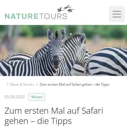
Haup
News & Stories
Zum ersten Mal auf Safari gehen – die Tipps
05.08.2022
Wissen
Zum ersten Mal auf Safari
gehen – die Tipps