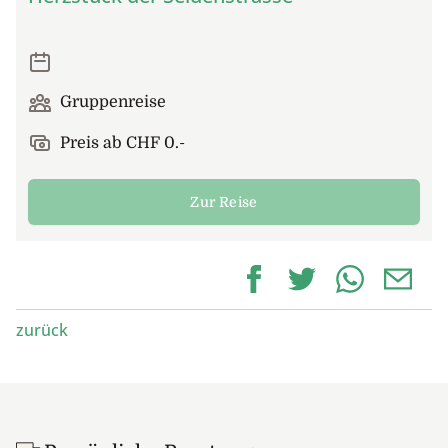
Gruppenreise
Preis ab CHF 0.-
Zur Reise
zurück
Footer