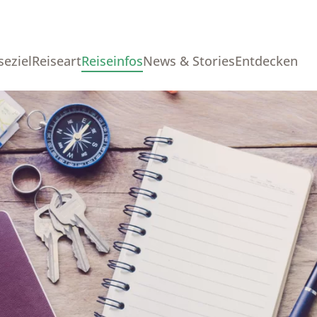
seziel
Reiseart
Reiseinfos
News & Stories
Entdecken