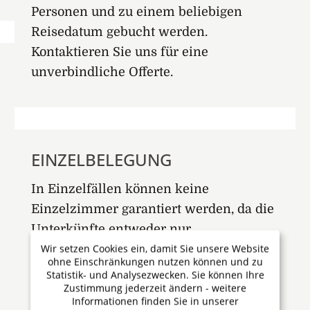
Personen und zu einem beliebigen
Reisedatum gebucht werden.
Kontaktieren Sie uns für eine
unverbindliche Offerte.
EINZELBELEGUNG
In Einzelfällen können keine
Einzelzimmer garantiert werden, da die
Unterkünfte entweder nur
Wir setzen Cookies ein, damit Sie unsere Website
Mehrbettzimmer haben oder die
ohne Einschränkungen nutzen können und zu
Einzelzimmer nur in beschränkter
Statistik- und Analysezwecken. Sie können Ihre
Zustimmung jederzeit ändern - weitere
Anzahl zur Verfügung stehen. Beachten
Informationen finden Sie in unserer
Sie diesbezüglich die Hinweise in der