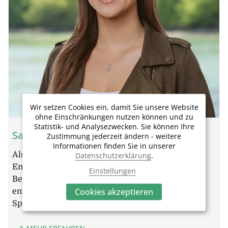
Wir setzen Cookies ein, damit Sie unsere Website
ohne Einschränkungen nutzen können und zu
Statistik- und Analysezwecken. Sie können Ihre
Sabrina Hasler
Zustimmung jederzeit ändern - weitere
Informationen finden Sie in unserer
Als Sabrina mit 18 Jahren nach Miami reiste, um
Datenschutzerklärung
.
Englisch zu lernen, ahnte sie nicht, dass eine
Einstellungen
Begegnung dort ihren weiteren Lebensweg
Cookies akzeptieren
entscheidend prägen würde. Nach dem
Sprachaufenthalt liess sie…