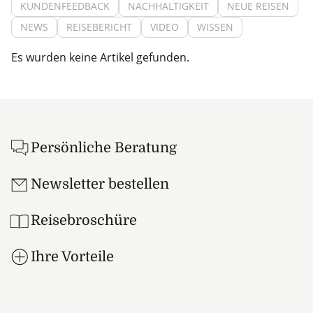
KUNDENFEEDBACK
NACHHALTIGKEIT
NEUE REISEN
NEWS
REISEBERICHT
VIDEO
WISSEN
Es wurden keine Artikel gefunden.
Footer
Persönliche Beratung
Newsletter bestellen
Reisebroschüre
Ihre Vorteile