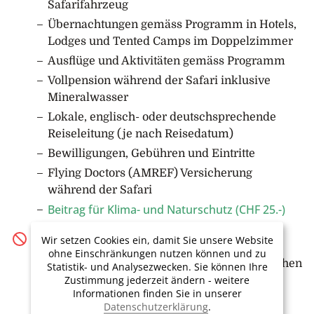
Besonderem machen. Wir erkunden die
Safarifahrzeug
verschiedenen Ecken des Game Reserves und
Übernachtungen gemäss Programm in Hotels,
bekommen so einen tiefen Einblick in die lokale Tier-
Lodges und Tented Camps im Doppelzimmer
und Pflanzenwelt. Gemeinsam mit unserem Guide
Ausflüge und Aktivitäten gemäss Programm
beobachten wir das Verhalten und die
Vollpension während der Safari inklusive
Sozialstrukturen der Tiere, während wir nach
Mineralwasser
seltenen Arten Ausschau halten. Kein Tag im Busch
Lokale, englisch- oder deutschsprechende
gleicht dem anderen, deshalb können wir uns auch
Reiseleitung (je nach Reisedatum)
heute auf einen aufregenden Tag in der Natur freuen.
Wir kehren noch einmal ins Base Camp Masai
Bewilligungen, Gebühren und Eintritte
Mara zurück, wo wir die Zeit in der Mara am
Flying Doctors (AMREF) Versicherung
gemütlichen Feuer ausklingen lassen.
während der Safari
Übernachtung im Base Camp Masai Mara
Beitrag für Klima- und Naturschutz (CHF 25.-)
5. Tag: Masai Mara Region – Lake Naivasha (F/M/A)
Leistungen nicht inbegriffen
Wir setzen Cookies ein, damit Sie unsere Website
Wir verlassen die Masai Mara-Region und reisen
ohne Einschränkungen nutzen können und zu
Flüge nach Nairobi/ab Mombasa (gerne buchen
weiter zum Lake Naivasha, Kenias Blumenhauptstadt
Statistik- und Analysezwecken. Sie können Ihre
Zustimmung jederzeit ändern - weitere
wir die Flüge für Sie)
und einer der wenigen Süsswasserseen des Great Rift
Informationen finden Sie in unserer
Valleys. Gegen Mittag erreichen wir unsere
Nicht erwähnte Mahlzeiten und Getränke
Datenschutzerklärung
.