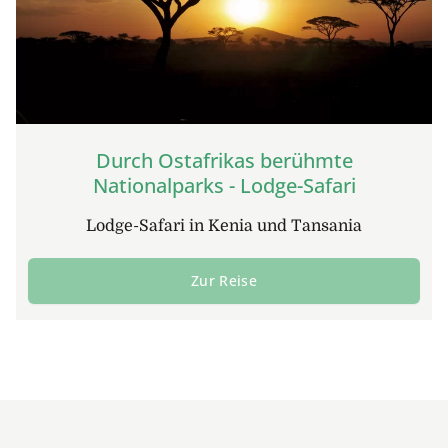
Durch Ostafrikas berühmte
Nationalparks - Lodge-Safari
Lodge-Safari in Kenia und Tansania
Zur Reise
Footer