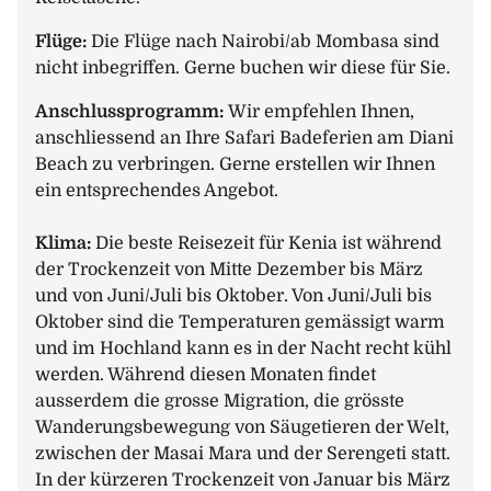
Gipfel thront im Hintergrund, während Elefanten
majestätisch zwischen den Akazien umherwandern.
Flüge:
Die Flüge nach Nairobi/ab Mombasa sind
Unser Zuhause für die nächsten zwei Nächte ist das
nicht inbegriffen. Gerne buchen wir diese für Sie.
Elerai Camp in einer privaten Conservancy südlich
des Parks. Wir beobachten Tiere am Camp-eigenen
Anschlussprogramm:
Wir empfehlen Ihnen,
Wasserloch und geniessen den Anblick des
anschliessend an Ihre Safari Badeferien am Diani
Kilimanjaro vom Swimmingpool aus.
Beach zu verbringen. Gerne erstellen wir Ihnen
Übernachtung im Elerai Camp
ein entsprechendes Angebot.
Fahrzeit ca. 7 Std. (360 km)
Klima:
Die beste Reisezeit für Kenia ist während
7. Tag: Amboseli-Nationalpark (F/M/A)
der Trockenzeit von Mitte Dezember bis März
Auf einer ganztägigen Pirschfahrt erkunden wir heute
und von Juni/Juli bis Oktober. Von Juni/Juli bis
den Amboseli-Nationalpark. Obwohl der Park in einer
Oktober sind die Temperaturen gemässigt warm
warmen und trockenen Region liegt, verwandelt der
und im Hochland kann es in der Nacht recht kühl
schmelzende Schnee des Kilimanjaros den Amboseli
werden. Während diesen Monaten findet
in der Regenzeit in eine grüne Oase. Wir begeben uns
ausserdem die grosse Migration, die grösste
auf die Spuren der Elefanten und beobachten
Wanderungsbewegung von Säugetieren der Welt,
gemeinsam mit dem Safari-Guide das
zwischen der Masai Mara und der Serengeti statt.
hochentwickelte Sozialverhalten der Tiere.
In der kürzeren Trockenzeit von Januar bis März