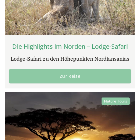
kann von Mombasa aus die Heimreise antreten. Oder
Sie gönnen sich zum Abschluss noch ein paar
erholsame Tage an den schneeweissen Stränden von
Diani Beach, ein wahres Paradies, das zum Träumen,
Entspannen und Geniessen einlädt.
Fahrzeit ca. 6 bis 7 Std. (310 km)
Die Highlights im Norden – Lodge-Safari
Hinweise: F = Frühstück, M = Mittagessen, A =
Abendessen
Lodge-Safari zu den Höhepunkten Nordtansanias
Programm-, Unterkunfts- und Preisänderungen
Zur Reise
vorbehalten
Nature Tours