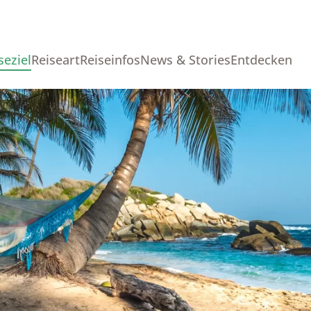
seziel
Reiseart
Reiseinfos
News & Stories
Entdecken