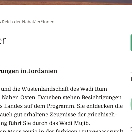
s Reich der Nabatäer*innen
er
rungen in Jordanien
ra und die Wüstenlandschaft des Wadi Rum
im Nahen Osten. Daneben stehen Besichtigungen
s Landes auf dem Programm. Sie entdecken die
 auch gut erhaltene Zeugnisse der griechisch-
g führt Sie durch das Wadi Mujib.
en Meer sowie in der farbigen Unterwasserwelt