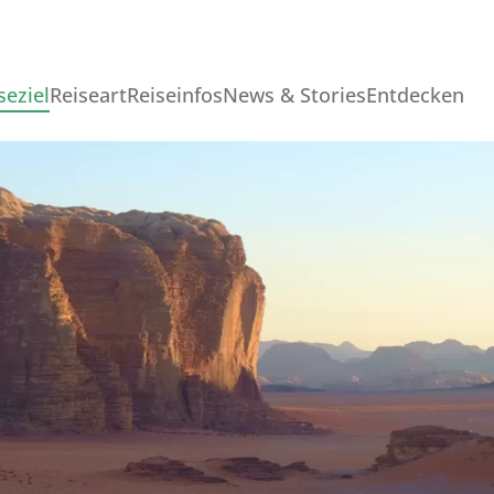
seziel
Reiseart
Reiseinfos
News & Stories
Entdecken