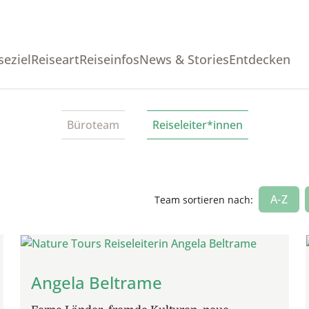
seziel
Reiseart
Reiseinfos
News & Stories
Entdecken
Büroteam
Reiseleiter*innen
A-Z
Team sortieren nach:
Angela Beltrame