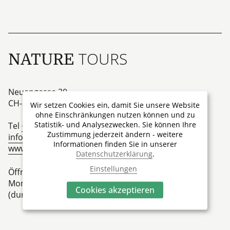
TOURS
NATURE
Neuengasse 30
CH-3001
Bern
Wir setzen Cookies ein, damit Sie unsere Website
ohne Einschränkungen nutzen können und zu
Statistik- und Analysezwecken. Sie können Ihre
Tel
+41 31 313 00 10
Zustimmung jederzeit ändern - weitere
info@nature-tours.ch
Informationen finden Sie in unserer
www.nature-tours.ch
Datenschutzerklärung
.
Einstellungen
Öffnungszeiten
Montag – Freitag 09.00 Uhr bis 18.00 Uhr
Cookies akzeptieren
(durchgehend per Telefon oder E-Mail)