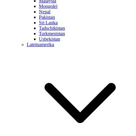
Malaysia
Mongolei
Nepal
Pakistan
Sri Lanka
Tadschikistan
Turkmenistan
Usbekistan
Lateinamerika