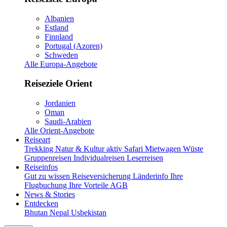
Albanien
Estland
Finnland
Portugal (Azoren)
Schweden
Alle Europa-Angebote
Reiseziele Orient
Jordanien
Oman
Saudi-Arabien
Alle Orient-Angebote
Reiseart
Trekking
Natur & Kultur aktiv
Safari
Mietwagen
Wüste
Gruppenreisen
Individualreisen
Leserreisen
Reiseinfos
Gut zu wissen
Reiseversicherung
Länderinfo
Ihre
Flugbuchung
Ihre Vorteile
AGB
News & Stories
Entdecken
Bhutan
Nepal
Usbekistan