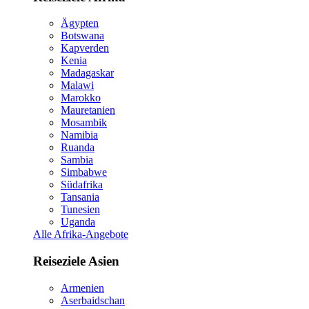
Ägypten
Botswana
Kapverden
Kenia
Madagaskar
Malawi
Marokko
Mauretanien
Mosambik
Namibia
Ruanda
Sambia
Simbabwe
Südafrika
Tansania
Tunesien
Uganda
Alle Afrika-Angebote
Reiseziele Asien
Armenien
Aserbaidschan