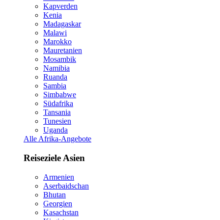
Kapverden
Kenia
Madagaskar
Malawi
Marokko
Mauretanien
Mosambik
Namibia
Ruanda
Sambia
Simbabwe
Südafrika
Tansania
Tunesien
Uganda
Alle Afrika-Angebote
Reiseziele Asien
Armenien
Aserbaidschan
Bhutan
Georgien
Kasachstan