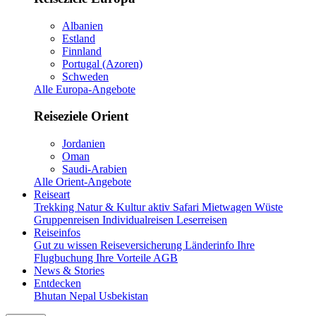
Albanien
Estland
Finnland
Portugal (Azoren)
Schweden
Alle Europa-Angebote
Reiseziele Orient
Jordanien
Oman
Saudi-Arabien
Alle Orient-Angebote
Reiseart
Trekking
Natur & Kultur aktiv
Safari
Mietwagen
Wüste
Gruppenreisen
Individualreisen
Leserreisen
Reiseinfos
Gut zu wissen
Reiseversicherung
Länderinfo
Ihre
Flugbuchung
Ihre Vorteile
AGB
News & Stories
Entdecken
Bhutan
Nepal
Usbekistan