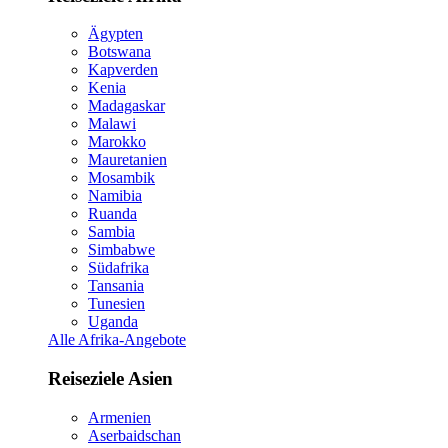
Ägypten
Botswana
Kapverden
Kenia
Madagaskar
Malawi
Marokko
Mauretanien
Mosambik
Namibia
Ruanda
Sambia
Simbabwe
Südafrika
Tansania
Tunesien
Uganda
Alle Afrika-Angebote
Reiseziele Asien
Armenien
Aserbaidschan