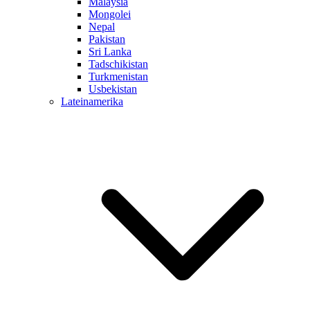
Malaysia
Mongolei
Nepal
Pakistan
Sri Lanka
Tadschikistan
Turkmenistan
Usbekistan
Lateinamerika