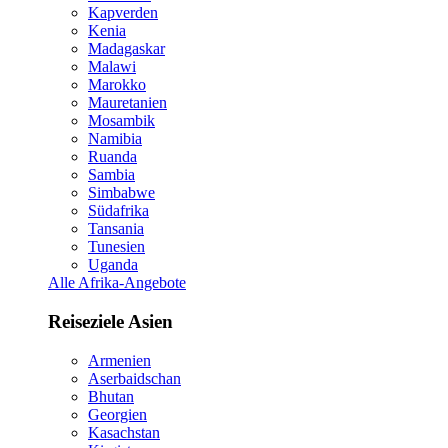
Kapverden
Kenia
Madagaskar
Malawi
Marokko
Mauretanien
Mosambik
Namibia
Ruanda
Sambia
Simbabwe
Südafrika
Tansania
Tunesien
Uganda
Alle Afrika-Angebote
Reiseziele Asien
Armenien
Aserbaidschan
Bhutan
Georgien
Kasachstan