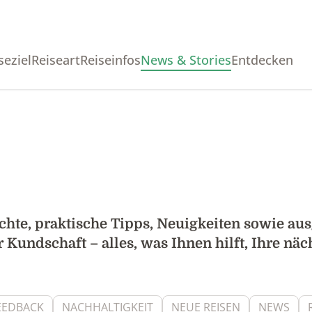
seziel
Reiseart
Reiseinfos
News & Stories
Entdecken
ichte, praktische Tipps, Neuigkeiten sowie a
Kundschaft – alles, was Ihnen hilft, Ihre näc
EEDBACK
NACHHALTIGKEIT
NEUE REISEN
NEWS