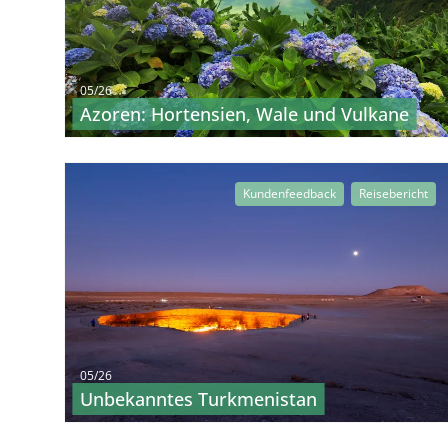
05/26
Azoren: Hortensien, Wale und Vulkane
Kundenfeedback
Reisebericht
05/26
Unbekanntes Turkmenistan