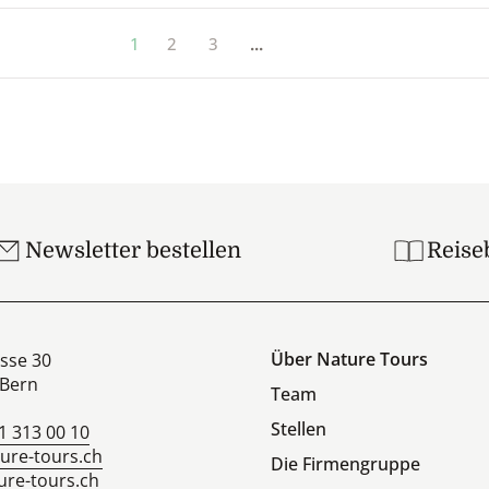
1
2
3
...
Newsletter bestellen
Reise
Über Nature Tours
sse 30
Bern
Team
Stellen
1 313 00 10
ure-tours.ch
Die Firmengruppe
re-tours.ch