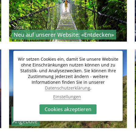
05/26
Neu auf unserer Website: «Entdecken»
Wir setzen Cookies ein, damit Sie unsere Website
Neue Reisen
News
ohne Einschränkungen nutzen können und zu
Statistik- und Analysezwecken. Sie können Ihre
Zustimmung jederzeit ändern - weitere
Informationen finden Sie in unserer
Datenschutzerklärung
.
Einstellungen
05/26
Cookies akzeptieren
Rubrik «Neue Reisen»: Unsere neusten
Angebote