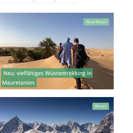
Neue Reisen
06/26
Neu: vielfältiges Wüstentrekking in
Mauretanien
Wissen