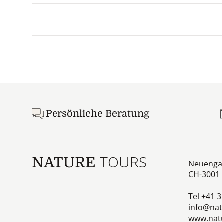
Footer
Persönliche Beratung
TOURS
NATURE
Neuenga
CH-3001
Tel
+41 3
info@nat
www.natu