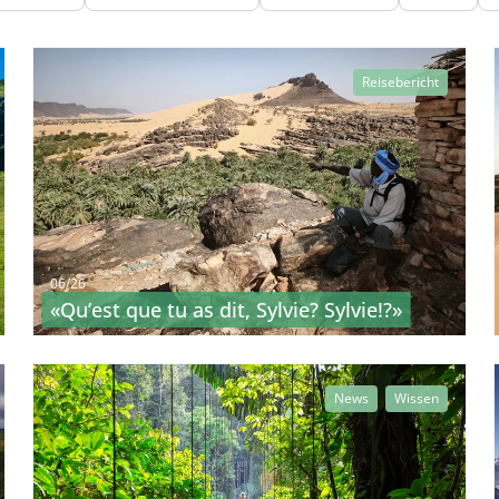
Reisebericht
06/26
«Qu’est que tu as dit, Sylvie? Sylvie!?»
News
Wissen